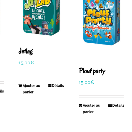
Jetlag
15,00
€
Plouf party
15,00
€
Ajouter au
Détails
ils
panier
Ajouter au
Détails
panier