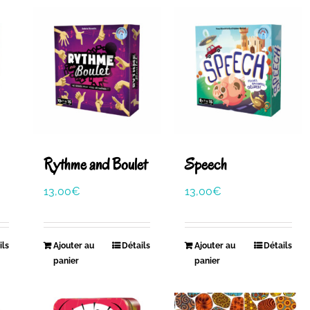
Rythme and Boulet
Speech
13,00
€
13,00
€
ils
Ajouter au
Détails
Ajouter au
Détails
panier
panier