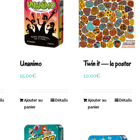
Unanimo
Twin it — le poster
15,00
€
10,00
€
ils
Ajouter au
Détails
Ajouter au
Détails
panier
panier