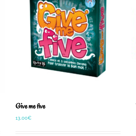
Give me five
13,00
€