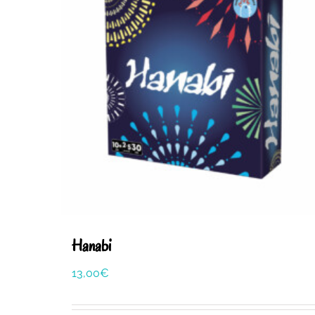
Hanabi
13,00
€