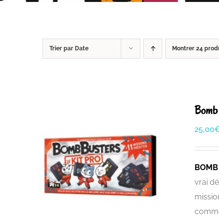
Trier par
Date
Montrer
24 prod
Bomb 
25,00
BOMB
vrai d
missio
commen