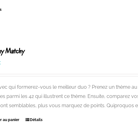
s
hy Matchy
€
vec qui formerez-vous le meilleur duo ? Prenez un thème au h
es parmi les 42 qui illustrent ce thème. Ensuite, comparez vo
sont semblables, plus vous marquez de points. Quiproquos et
r au panier
Détails