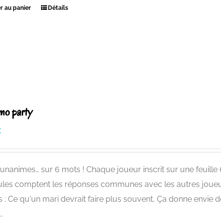
r au panier
Détails
mo party
€
unanimes… sur 6 mots ! Chaque joueur inscrit sur une feuille 6 
ules comptent les réponses communes avec les autres joueur
s : Ce qu'un mari devrait faire plus souvent, Ça donne envie de
.