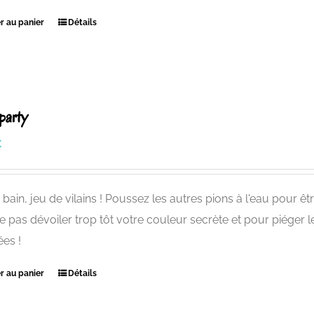
r au panier
Détails
party
€
bain, jeu de vilains ! Poussez les autres pions à l'eau pour êt
e pas dévoiler trop tôt votre couleur secrète et pour piéger l
ées !
r au panier
Détails