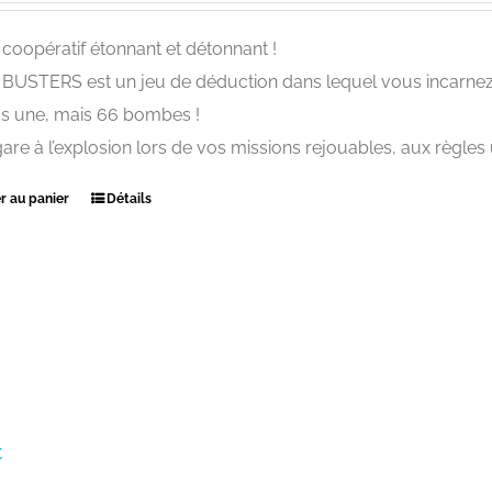
 coopératif étonnant et détonnant !
USTERS est un jeu de déduction dans lequel vous incarnez
s une, mais 66 bombes !
gare à l’explosion lors de vos missions rejouables, aux règles 
r au panier
Détails
€