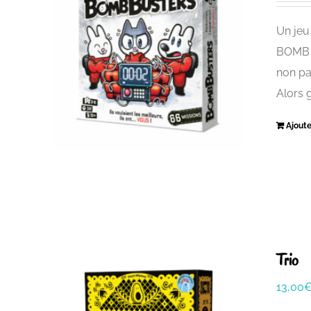
Un jeu
BOMB B
non pa
Alors 
Ajoute
Trio
13,00