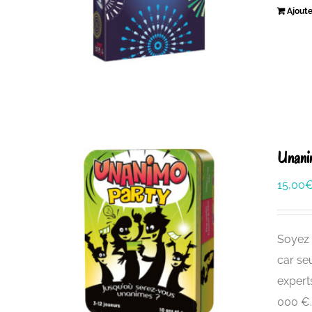
Ajoute
Unani
15,00
Soyez 
car se
expert
000 €..