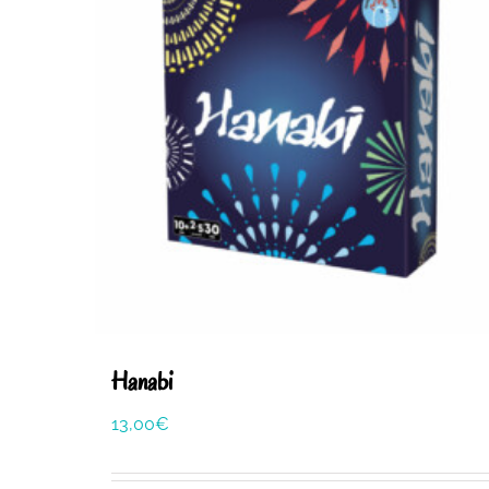
Hanabi
13,00
€