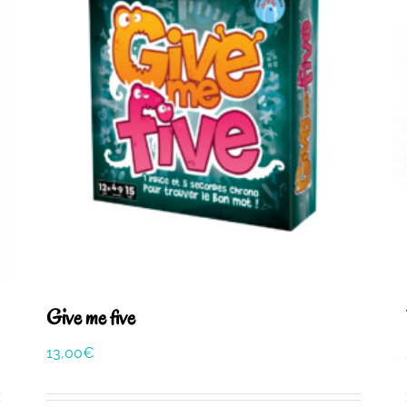
Give me five
13,00
€