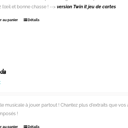
 l’œil et bonne chasse !
-->
version Twin it
jeu de cartes
r au panier
Détails
ada
€
tle musicale à jouer partout ! Chantez plus d'extraits que vos
mposés !
r au panier
Détails