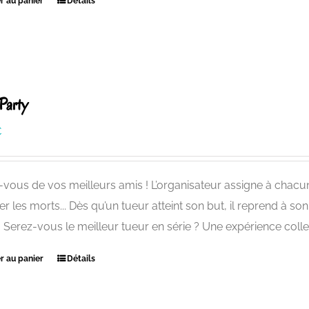
r au panier
Détails
 Party
€
-vous de vos meilleurs amis ! L’organisateur assigne à chacun
r les morts... Dès qu’un tueur atteint son but, il reprend à s
. Serez-vous le meilleur tueur en série ? Une expérience colle
r au panier
Détails