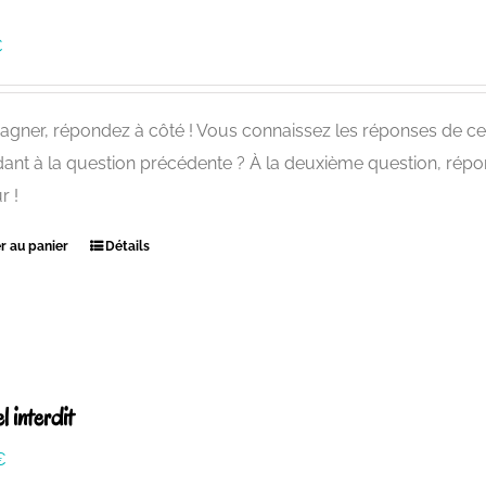
€
agner, répondez à côté ! Vous connaissez les réponses de ce
ant à la question précédente ? À la deuxième question, répond
r !
r au panier
Détails
l interdit
€