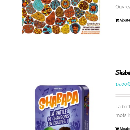
Ouvrez
Ajoute
Shab
15,00
La bat
mots i
Ajoute