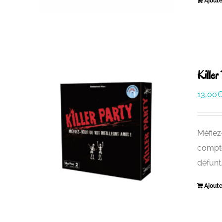
Ajoute
Killer
13,00
Méfiez
compte
défunt
Ajoute