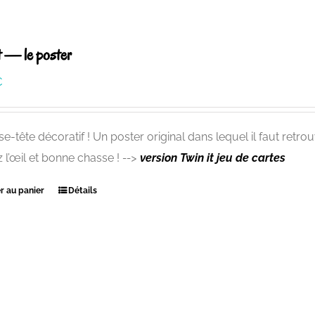
t — le poster
€
e-tête décoratif ! Un poster original dans lequel il faut retrou
 l’œil et bonne chasse !
-->
version Twin it
jeu de cartes
r au panier
Détails