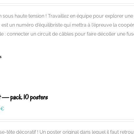
n sous haute tension ! Travaillez en équipe pour explorer une 
i est un numéro d'équilibriste qui mettra à l'épreuve la coopér
le : connecter un circuit de câbles pour faire décoller une fu
s
it — pack 10 posters
0
€
e-tête décoratif ! Un poster original dans lequel il faut retrou