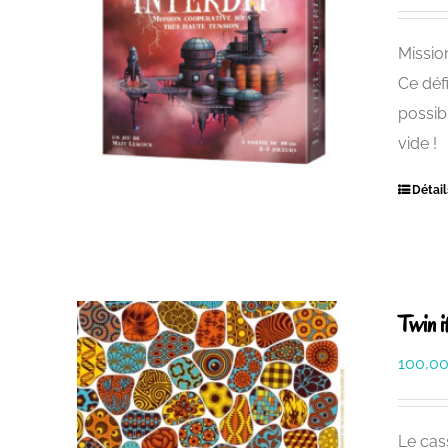
Missio
Ce déf
possib
vide !
Détail
Twin 
100,0
Le cass