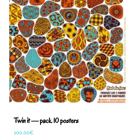
Twin it — pack 10 posters
100,00
€