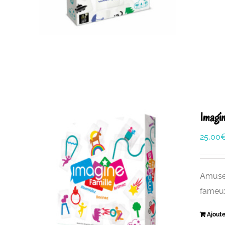
Imagin
25,00
Amusez
fameu
Ajoute