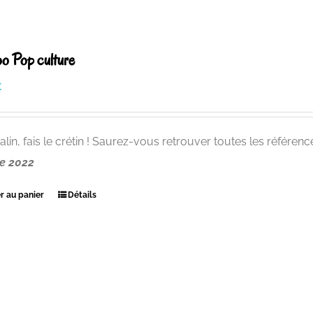
o Pop culture
€
alin, fais le crétin ! Saurez-vous retrouver toutes les référen
e 2022
r au panier
Détails