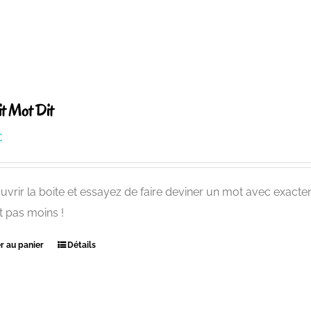
t Mot Dit
€
uvrir la boite et essayez de faire deviner un mot avec exact
t pas moins !
r au panier
Détails