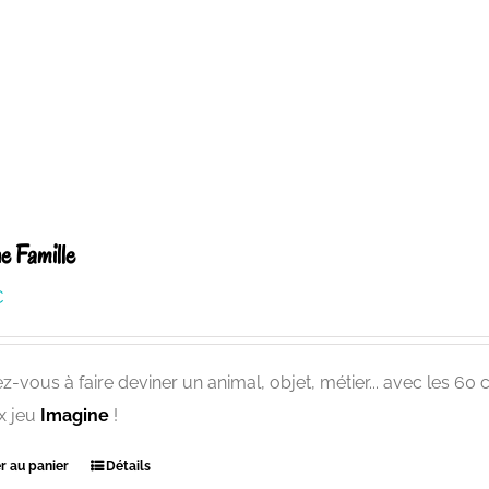
e Famille
€
-vous à faire deviner un animal, objet, métier... avec les 60 
x jeu
Imagine
!
r au panier
Détails