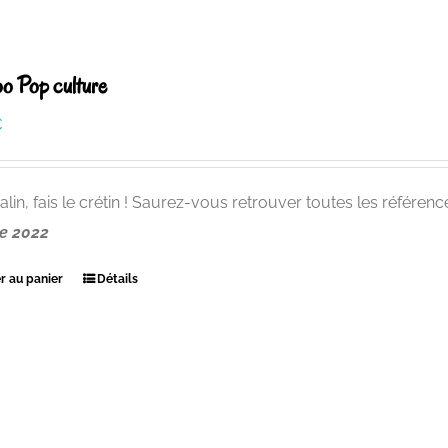
o Pop culture
€
alin, fais le crétin ! Saurez-vous retrouver toutes les référen
e 2022
r au panier
Détails