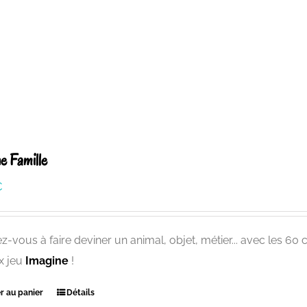
e Famille
€
-vous à faire deviner un animal, objet, métier... avec les 60 
x jeu
Imagine
!
r au panier
Détails