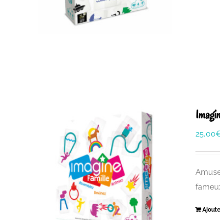
Imagin
25,00
Amusez
fameu
Ajoute