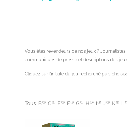
Vous êtes revendeurs de nos jeux ? Journalistes i
communiqués de presse et descriptions des jeux
Cliquez sur l’initiale du jeu recherché puis choi
A-Z Index
Tous
B
(2)
C
(2)
E
(2)
F
(1)
G
(1)
H
(6)
I
(2)
J
(2)
K
(1)
L
(