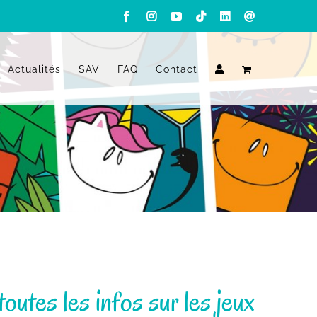
Facebook
Instagram
YouTube
Tiktok
LinkedIn
Email
Actualités
SAV
FAQ
Contact
outes les infos sur les jeux