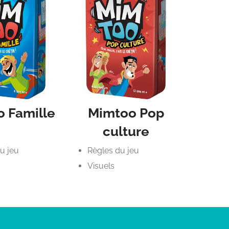
 Famille
Mimtoo Pop
culture
u jeu
Règles du jeu
Visuels