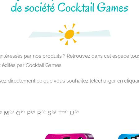
de société Cocktail Games
ntéressés par nos produits ? Retrouvez dans cet espace tous l
 édités par Cocktail Games.
sissez directement ce que vous souhaitez télécharger en cliqua
3)
M
(5)
O
(1)
P
(7)
R
(2)
S
(5)
T
(11)
U
(2)