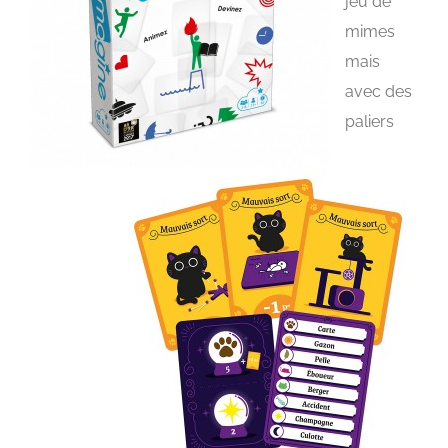
jeu de
mimes
mais
avec des
paliers