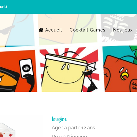
ent)
Accueil
Cocktail Games
Nos jeux
Imagine
Âge : à partir 12 ans
De 3 à 8 joueurs