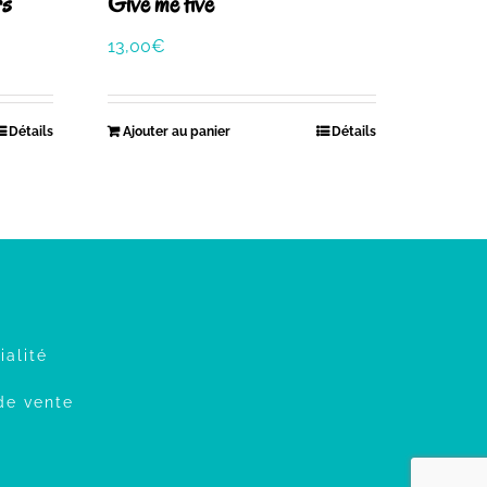
rs
Give me five
13,00
€
Détails
Ajouter au panier
Détails
ialité
de vente