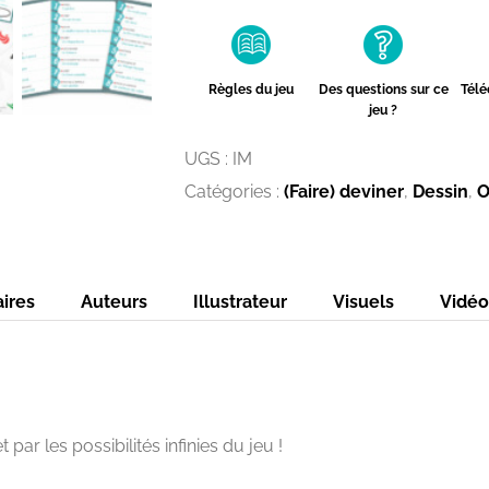
Imagine
Règles du jeu
Des questions sur ce
Tél
jeu ?
UGS :
IM
Catégories :
(Faire) deviner
,
Dessin
,
O
ires
Auteurs
Illustrateur
Visuels
Vidéo
r les possibilités infinies du jeu !