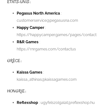
ETATS-UNIS :
Pegasus North America
:
customerservice@pegasusna.com
Happy Camper
:
https://happycamper.games/pages/contact
R&R Games
:
https://rnrgames.com/contactus
GRÈCE :
Kaissa Games
:
kaissa_athinas@kaissagames.com
HONGRIE :
Reflexshop
:
ugyfelszolgalat@reflexshop.hu