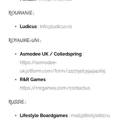
ROUMANIE :
Ludicus
: info@ludicus.ro
ROYAUME-UNI :
Asmodee UK / Coiledspring
:
https://asmodee-
uk.jotform.com/form/222791639494065
R&R Games
:
https://rnrgames.com/contactus
RUSSIE :
Lifestyle Boardgames
: mail@lifestyleltd.ru