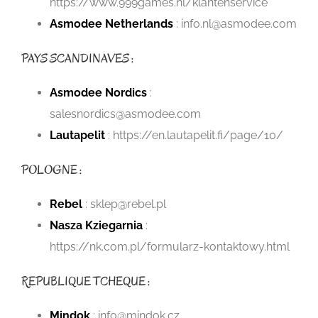
https://www.999games.nl/klantenservice
Asmodee Netherlands
:
info.nl@asmodee.com
PAYS SCANDINAVES :
Asmodee Nordics
:
salesnordics@asmodee.com
Lautapelit
: https://en.lautapelit.fi/page/10/
POLOGNE :
Rebel
: sklep@rebel.pl
Nasza Kziegarnia
:
https://nk.com.pl/formularz-kontaktowy.html
REPUBLIQUE TCHEQUE :
Mindok
: info@mindok.cz