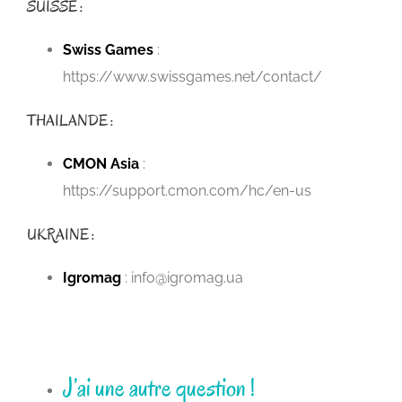
SUISSE :
Swiss Games
:
https://www.swissgames.net/contact/
THAILANDE :
CMON Asia
:
https://support.cmon.com/hc/en-us
UKRAINE :
Igromag
: info@igromag.ua
J’ai une autre question !