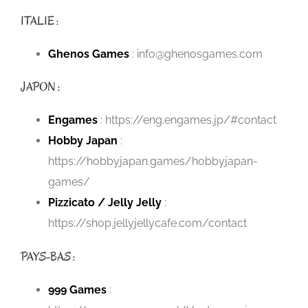
ITALIE :
Ghenos Games
:
i
nfo@ghenosgames.com
JAPON :
Engames
: https://eng.engames.jp/#contact
Hobby Japan
:
https://hobbyjapan.games/hobbyjapan-
games/
Pizzicato / Jelly Jelly
:
https://shop.jellyjellycafe.com/contact
PAYS-BAS :
999 Games
: