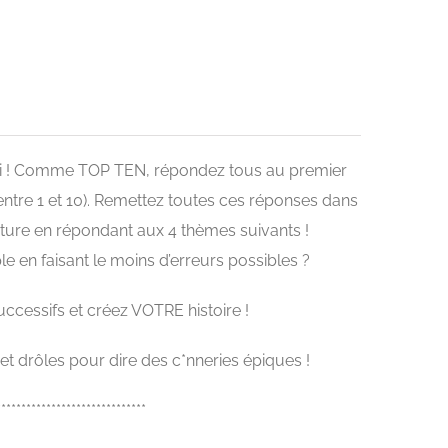
arti ! Comme TOP TEN, répondez tous au premier
ntre 1 et 10). Remettez toutes ces réponses dans
ture en répondant aux 4 thèmes suivants !
e en faisant le moins d’erreurs possibles ?
ccessifs et créez VOTRE histoire !
et drôles pour dire des c*nneries épiques !
******************************