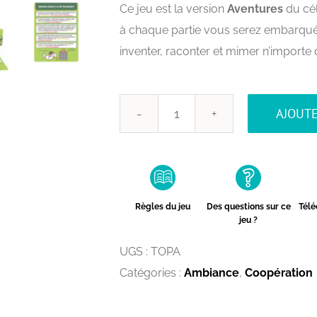
Ce jeu est la version
Aventures
du cé
à chaque partie vous serez embarqués
inventer, raconter et mimer n’importe
AJOUTE
quantité
de
Top
Ten
Aventures
Règles du jeu
Des questions sur ce
Tél
jeu ?
UGS :
TOPA
Catégories :
Ambiance
,
Coopération