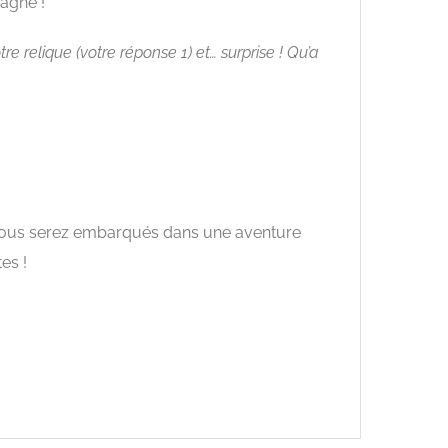
gagné !
tre relique (votre réponse 1) et… surprise ! Qu’a
 vous serez embarqués dans une aventure
es !