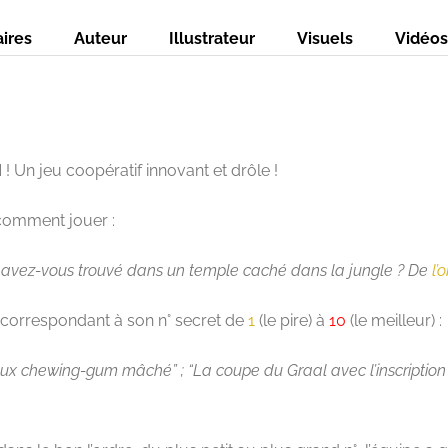
ires
Auteur
Illustrateur
Visuels
Vidéos
 Un jeu coopératif innovant et drôle !
i comment jouer :
et avez-vous trouvé dans un temple caché dans la jungle ? De
l’
correspondant à son n° secret de
1
(le pire) à
10
(le meilleur) :
x chewing-gum mâché” ; “La coupe du Graal avec l’inscription 