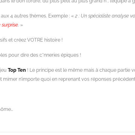
dans le bon l’ordre, du plus petit au plus grand n°, l’équipe a 
 aux 4 autres thèmes. Exemple : «
2 : Un spécialiste analyse vo
 surprise
.
»
ifs et créez VOTRE histoire !
les pour dire des c*nneries épiques !
 jeu
Top Ten
! Le principe est le même mais à chaque partie
 et mimer n’importe quoi en reprenant vos réponses précédent
 môme…