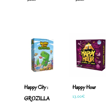
Happy City :
Happy Hour
13,00
€
GROZILLA