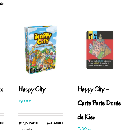
ils
ux
Happy City
Happy City –
19,00
€
Carte Porte Dorée
de Kiev
ils
Ajouter au
Détails
5,00
€
panier