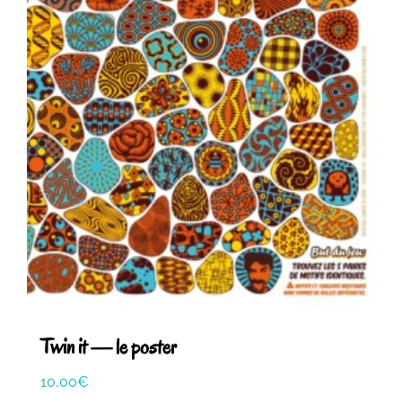
Twin it — le poster
10,00
€