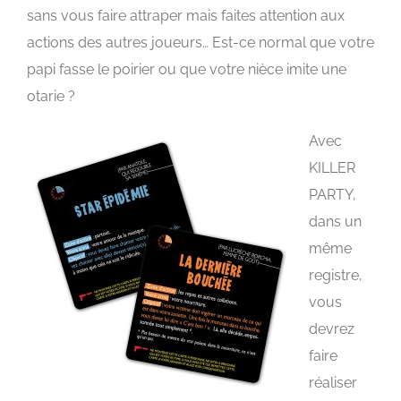
sans vous faire attraper mais faites attention aux
actions des autres joueurs… Est-ce normal que votre
papi fasse le poirier ou que votre nièce imite une
otarie ?
Avec
KILLER
PARTY,
dans un
même
registre,
vous
devrez
faire
réaliser