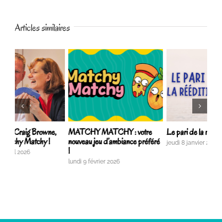
Articles similaires
,
MATCHY MATCHY : votre
Le pari de la réédition…
Une
nouveau jeu d’ambiance préféré
Mat
jeudi 8 janvier 2026
!
lund
lundi 9 février 2026