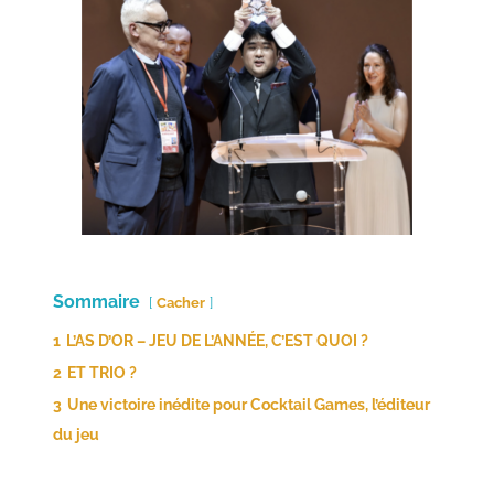
Sommaire
Cacher
1
L’AS D’OR – JEU DE L’ANNÉE, C’EST QUOI ?
2
ET TRIO ?
3
Une victoire inédite pour Cocktail Games, l’éditeur
du jeu