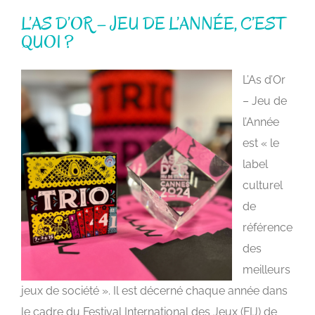
L’AS D’OR – JEU DE L’ANNÉE, C’EST
QUOI ?
L’As d’Or
– Jeu de
l’Année
est «
le
label
culturel
de
référence
des
meilleurs
jeux de société
».
Il est décerné chaque année dans
le cadre du
Festival International des Jeux (FIJ) de