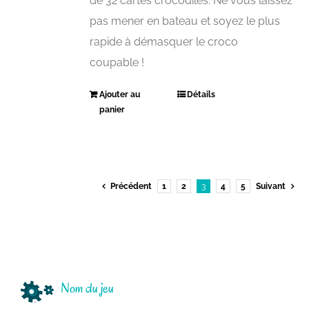
de 32 cartes crocodiles. Ne vous laissez
pas mener en bateau et soyez le plus
rapide à démasquer le croco
coupable !
Ajouter au
Détails
panier
Précédent
1
2
3
4
5
Suivant
Nom du jeu