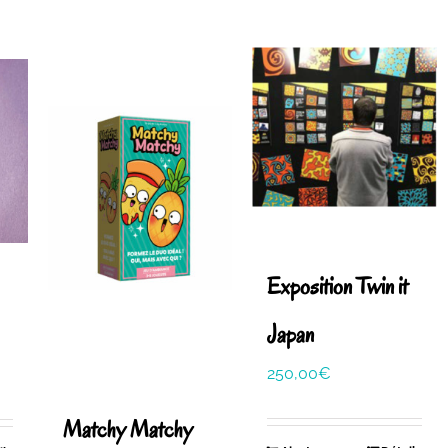
Exposition Twin it
Japan
250,00
€
Matchy Matchy