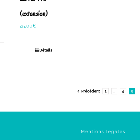
(extension)
25,00
€
Détails
Précédent
1
…
4
5
Mentions légales