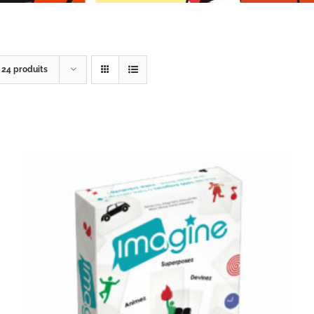
r
24 produits