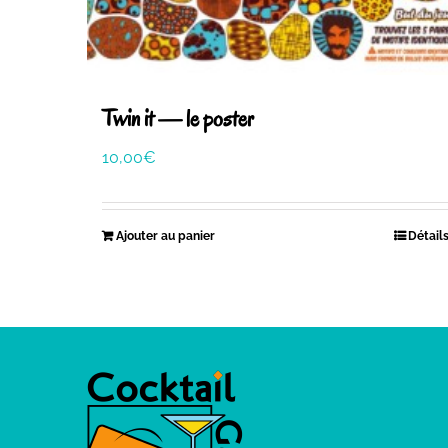
Twin it — le poster
10,00
€
Ajouter au panier
Détail