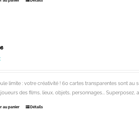
r au panier
Détails
ne
€
ule limite : votre créativité ! 60 cartes transparentes sont au
 joueurs des films, lieux, objets, personnages... Superposez,
r au panier
Détails