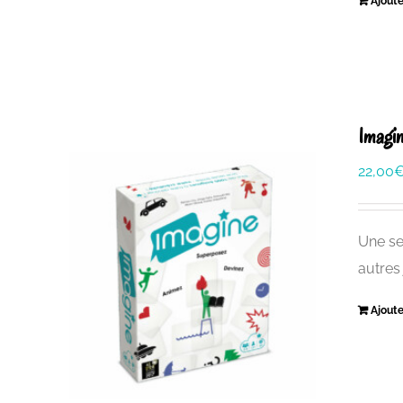
Ajoute
Imagi
22,00
Une se
autres
Ajoute