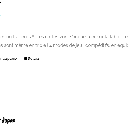
t
€
es ou tu perds !!! Les cartes vont s’accumuler sur la table : re
ns sont même en triple ! 4 modes de jeu : compétitifs, en équip
r au panier
Détails
t Japan