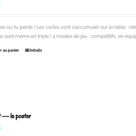
€
es ou tu perds ! Les cartes vont s’accumuler sur la table : ret
ns sont même en triple ! 4 modes de jeu : compétitifs, en équip
r au panier
Détails
t — le poster
€