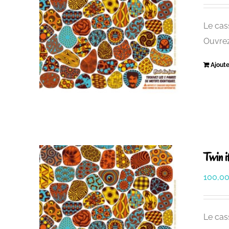
Le cass
Ouvrez
Ajoute
Twin 
100,0
Le cass