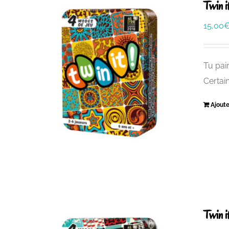
Twin i
15,00
Tu pair
Certai
Ajoute
Twin i