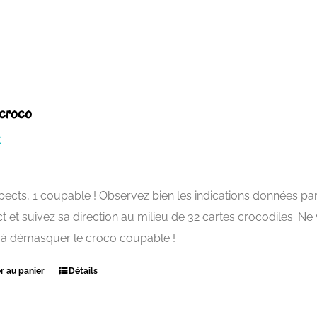
croco
€
pects, 1 coupable ! Observez bien les indications données par l
t et suivez sa direction au milieu de 32 cartes crocodiles. N
 à démasquer le croco coupable !
r au panier
Détails